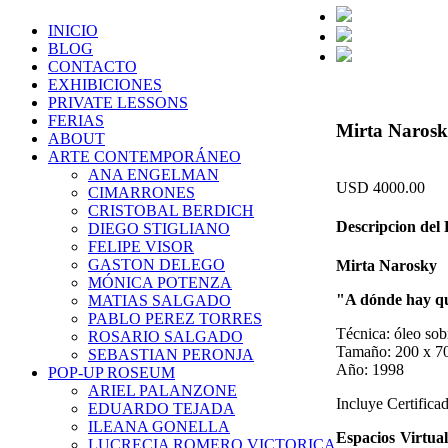
INICIO
BLOG
CONTACTO
EXHIBICIONES
PRIVATE LESSONS
FERIAS
Mirta Narosk
ABOUT
ARTE CONTEMPORÁNEO
ANA ENGELMAN
USD 4000.00
CIMARRONES
CRISTOBAL BERDICH
Descripcion del
DIEGO STIGLIANO
FELIPE VISOR
GASTON DELEGO
Mirta Narosky
MÓNICA POTENZA
"A dónde hay qu
MATIAS SALGADO
PABLO PEREZ TORRES
Técnica: óleo sobr
ROSARIO SALGADO
Tamaño: 200 x 
SEBASTIAN PERONJA
Año: 1998
POP-UP ROSEUM
ARIEL PALANZONE
Incluye Certifica
EDUARDO TEJADA
ILEANA GONELLA
Espacios Virtual
LUCRECIA ROMERO VICTORICA