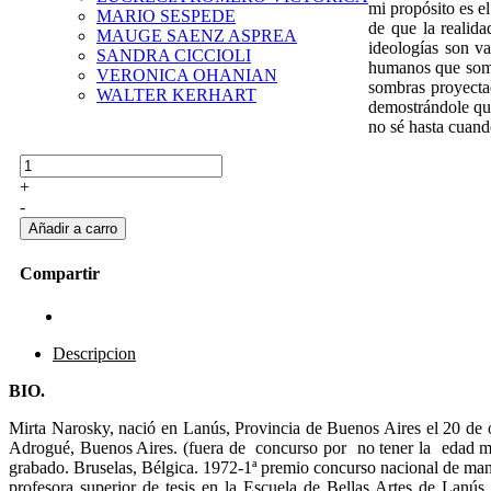
mi propósito es e
MARIO SESPEDE
de que la realida
MAUGE SAENZ ASPREA
ideologías son va
SANDRA CICCIOLI
humanos que somos
VERONICA OHANIAN
sombras proyectada
WALTER KERHART
demostrándole que 
no sé hasta cuand
+
-
Compartir
Descripcion
BIO.
Mirta Narosky, nació en Lanús, Provincia de Buenos Aires el 20 de
Adrogué, Buenos Aires. (fuera de concurso por no tener la edad mín
grabado. Bruselas, Bélgica. 1972-1ª premio concurso nacional de manch
profesora superior de tesis en la Escuela de Bellas Artes de Lanú