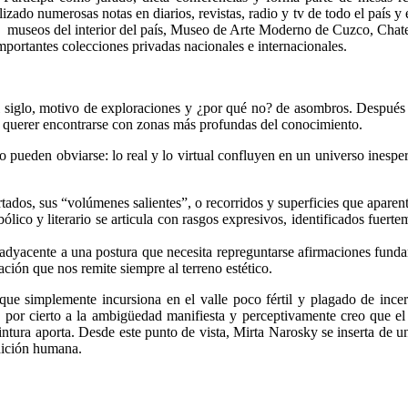
ado numerosas notas en diarios, revistas, radio y tv de todo el país y el
museos del interior del país, Museo de Arte Moderno de Cuzco, Chateau
mportantes colecciones privadas nacionales e internacionales.
 siglo, motivo de exploraciones y ¿por qué no? de asombros. Después de
 querer encontrarse con zonas más profundas del conocimiento.
o pueden obviarse: lo real y lo virtual confluyen en un universo inesper
dos, sus “volúmenes salientes”, o recorridos y superficies que aparent
mbólico y literario se articula con rasgos expresivos, identificados fu
dyacente a una postura que necesita repreguntarse afirmaciones funda
cación que nos remite siempre al terreno estético.
no que simplemente incursiona en el valle poco fértil y plagado de in
ta por cierto a la ambigüedad manifiesta y perceptivamente creo que e
intura aporta. Desde este punto de vista, Mirta Narosky se inserta de un
dición humana.