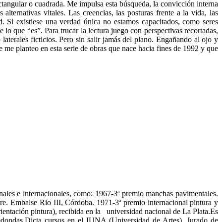
ectangular o cuadrada. Me impulsa esta búsqueda, la convicción interna
alternativas vitales. Las creencias, las posturas frente a la vida, las
dad. Si existiese una verdad única no estamos capacitados, como seres
o que “es”. Para trucar la lectura juego con perspectivas recortadas,
laterales ficticios. Pero sin salir jamás del plano. Engañando al ojo y
ue me planteo en esta serie de obras que nace hacia fines de 1992 y que
ales e internacionales, como: 1967-3ª premio manchas pavimentales.
e. Embalse Rio III, Córdoba. 1971-3ª premio internacional pintura y
ientación pintura), recibida en la universidad nacional de La Plata.Es
redondas.Dicta cursos en el IUNA (Universidad de Artes). Jurado de