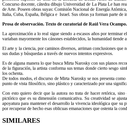
Concurso docente, cátedra dibujo Universidad de La Plata Le han realiz
de Arte. Poseen obras suyas: Comisión Nacional de Energía Atómica, 
Italia, Cuba, España, Bélgica e Israel. Sus obras ya forman parte de i
Prosa de observación. Texto de curatorial de Raúl Vera Ocampo.
La aproximación a lo real sigue siendo a escasos años por terminar el
variaban mayormente los cánones establecidos, la humanidad tiende a
El arte y la ciencia, por caminos diversos, arriman conclusiones que n
sus dudas y búsquedas a través de nuevos intentos expresivos.
Es de alguna manera lo que busca Mirta Narosky con sus planos recorta
de la figuración, la artista conforma sus temas donde cierto sesgo si
los ochenta.
De todos modos, el discurso de Mirta Narosky se nos presenta como a
punto de vista filosófico, sino plástico y caracterizado por una signifi
Con esto quiero decir que la autora no trata de hacer retórica, si
pictórico que es su dimensión comunicativa. Su creatividad se ajus
apoyatura para mantener el desarrollo la vivencia ideológica que su p
por recuperar de hecho esas oblicuas emanaciones que ostenta la con
SIMILARES