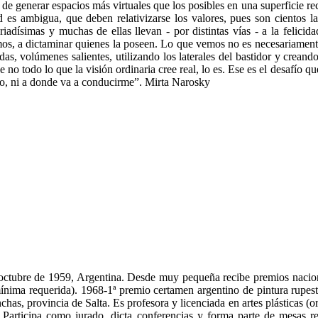
l de generar espacios más virtuales que los posibles en una superficie r
d es ambigua, que deben relativizarse los valores, pues son cientos las 
riadísimas y muchas de ellas llevan - por distintas vías - a la felici
, a dictaminar quienes la poseen. Lo que vemos no es necesariamente l
s, volúmenes salientes, utilizando los laterales del bastidor y creando 
no todo lo que la visión ordinaria cree real, lo es. Ese es el desafío q
o, ni a donde va a conducirme”. Mirta Narosky
 octubre de 1959, Argentina. Desde muy pequeña recibe premios nacion
ima requerida). 1968-1ª premio certamen argentino de pintura rupestr
as, provincia de Salta. Es profesora y licenciada en artes plásticas (or
s. Participa como jurado, dicta conferencias y forma parte de mesas 