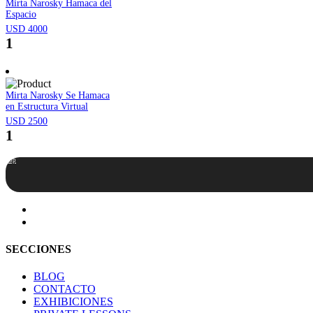
Mirta Narosky Hamaca del
Espacio
USD 4000
1
Mirta Narosky Se Hamaca
en Estructura Virtual
USD 2500
1
Top
SECCIONES
BLOG
CONTACTO
EXHIBICIONES