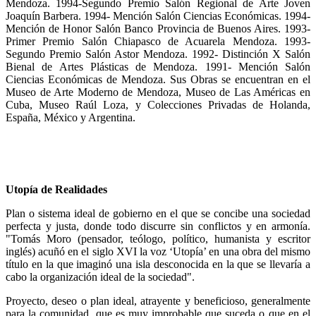
Mendoza. 1994-Segundo Premio Salón Regional de Arte Joven
Joaquín Barbera. 1994- Mención Salón Ciencias Económicas. 1994-
Mención de Honor Salón Banco Provincia de Buenos Aires. 1993-
Primer Premio Salón Chiapasco de Acuarela Mendoza. 1993-
Segundo Premio Salón Astor Mendoza. 1992- Distinción X Salón
Bienal de Artes Plásticas de Mendoza. 1991- Mención Salón
Ciencias Económicas de Mendoza. Sus Obras se encuentran en el
Museo de Arte Moderno de Mendoza, Museo de Las Américas en
Cuba, Museo Raúl Loza, y Colecciones Privadas de Holanda,
España, México y Argentina.
Utopía de Realidades
Plan o sistema ideal de gobierno en el que se concibe una sociedad
perfecta y justa, donde todo discurre sin conflictos y en armonía.
"Tomás Moro (pensador, teólogo, político, humanista y escritor
inglés) acuñó en el siglo XVI la voz ‘Utopía’ en una obra del mismo
título en la que imaginó una isla desconocida en la que se llevaría a
cabo la organización ideal de la sociedad".
Proyecto, deseo o plan ideal, atrayente y beneficioso, generalmente
para la comunidad, que es muy improbable que suceda o que en el