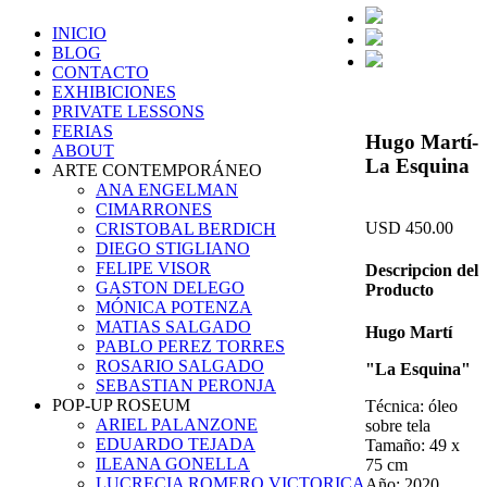
INICIO
BLOG
CONTACTO
EXHIBICIONES
PRIVATE LESSONS
FERIAS
Hugo Martí­
ABOUT
La Esquina
ARTE CONTEMPORÁNEO
ANA ENGELMAN
CIMARRONES
USD 450.00
CRISTOBAL BERDICH
DIEGO STIGLIANO
FELIPE VISOR
Descripcion del
GASTON DELEGO
Producto
MÓNICA POTENZA
MATIAS SALGADO
Hugo Martí
PABLO PEREZ TORRES
ROSARIO SALGADO
"La Esquina"
SEBASTIAN PERONJA
POP-UP ROSEUM
Técnica: óleo
ARIEL PALANZONE
sobre tela
EDUARDO TEJADA
Tamaño: 49 x
ILEANA GONELLA
75 cm
LUCRECIA ROMERO VICTORICA
Año: 2020