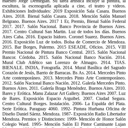
maestro Jorge Demirgian. Su tarea artística incluye la pintura, la
escultura, la escenografía aplicada a cine, el teatro y videos.
Exhibiciones Individuales: 2019 Exposición Sala Casara. Buenos
Aires. 2018. Bienal Salón Casara. 2018. Mención Salón Manuel
Belgrano. Buenos Aires. 2017 1 Er, Premio, Bienal Salón Federal
2017. 2017. Salón Nacional. Banco Provincia de Buenos Aires.
2017. Centro Cultural San Martin. Luz de todos los días. Buenos
Aires Caba. 2016. Espacio Isidoro. Coronel Suarez. Buenos Aires.
2016. Exposición Luz de todos. Bolsa de Comercio de Mendoza.
2015. Bar Borges, Palermo. 2015 ESEADE, Oficios. 2015. VIII
Premio Nacional de Pintura Banco Central. 2015. Salón Nacional
Bancor. Córdoba. 2015. Salón Nacional Banco Nación. 2014.
Mural Club Atlético san Lorenzo de Almagro. 2914. TIAS.
BIENALE. INDIA, Fotografía. 2014. Mural Basílica del Sagrado
Corazón de Jesús, Barrio de Barracas. Bs As. 2014. Mercedes Pinto
Arte contemporáneo. 2013. Mercedes Pinto Arte Contemporáneo.
2012. Salón Nacional Banco Nación. 2012. Galería Mercedes Pinto.
Buenos Aires. 2011. Galería Braga Menéndez. Buenos Aires. 2010.
Bares y Erótica. Manu Zalazar Art Gallery. Buenos Aires 2007. Luz
de Bares. Exposición Espacio Arguibel. 2007. Ciudad Segura.
Centro Cultural Borges. Instalación. 2006- La Espalda del Plata.
Serie Erótica. Paraguay 4060. 1992- Pintura Hurbana Oficina de
Diseño Daniel Sáenz. Mendoza. 1987- Exposición Radio Libertador
Mendoza. Premios y Distinciones: 1999- Mención de Honor Salón
Colegio Ward. 1995- Mención Salón El Pintor Caminante Lujan