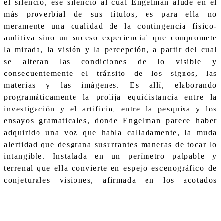
el silencio, ese silencio al cual Engelman alude en el
más proverbial de sus títulos, es para ella no
meramente una cualidad de la contingencia físico-
auditiva sino un suceso experiencial que compromete
la mirada, la visión y la percepción, a partir del cual
se alteran las condiciones de lo visible y
consecuentemente el tránsito de los signos, las
materias y las imágenes. Es allí, elaborando
programáticamente la prolija equidistancia entre la
investigación y el artificio, entre la pesquisa y los
ensayos gramaticales, donde Engelman parece haber
adquirido una voz que habla calladamente, la muda
alertidad que desgrana susurrantes maneras de tocar lo
intangible. Instalada en un perímetro palpable y
terrenal que ella convierte en espejo escenográfico de
conjeturales visiones, afirmada en los acotados
registros cromáticos de los grises, las tierras, los
negros y los blancos, así como en la estricta
moderación casi puritana de las líneas y los trazos,