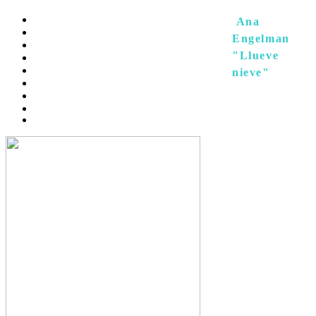
INICIO
Ana
BLOG
Engelman
CONTACTO
"Llueve
EXHIBICIONES
PRIVATE LESSONS
nieve"
FERIAS
ABOUT
ARTE CONTEMPORÁNEO
POP-UP ROSEUM