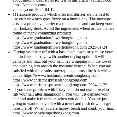
about finding great styles for less in this article. vetmacy.com
https://vetmacy.com/
vetmacy.com
2025-04-14
}{Haircare products which offer moisturizer are the best to
use on hair which goes frizzy on a humid day. The moisture
acts as a protective barrier over the cuticle and can keep your
hair looking sleek. Avoid the ingredients wheat or rice that are
found in many volumizing products.
https://www.graduationflowerhongkong.com
https://www.graduationflowerhongkong.com
https://www.graduationflowerhongkong.com
2025-01-24
|Drying your hair off with a basic bath towel may cause your
hair to frizz up, so go with another drying option. It will
damage and frizz out your hair. Try wrapping it in the towel
and pushing it to absorb the moisture instead. When you are
satisfied with the results, unwrap it and brush the hair with a
comb. https://www.christmaspresentshongkong.com
https://www.christmaspresentshongkong.com
https://www.christmaspresentshongkong.com
2024-11-29
|If you have problem with frizzy hair, do not use a towel to
rub your hair after shampooing. You will just damage your
hair and make it frizz more when you do this. You are just
going to want to cover it with a towel and push down to get
moisture off. When you are happy, brush and comb your hair.
https://www.babyhamperhongkong.com