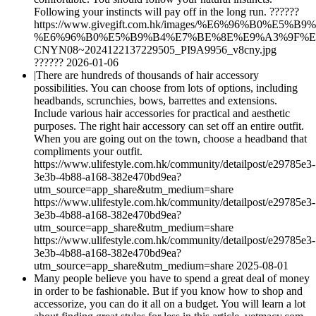
Following your instincts will pay off in the long run. ??????
https://www.givegift.com.hk/images/%E6%96%B0%E5%
%E6%96%B0%E5%B9%B4%E7%BE%8E%E9%A3%9F%E
CNYN08~2024122137229505_PI9A9956_v8cny.jpg
??????
2026-01-06
|There are hundreds of thousands of hair accessory
possibilities. You can choose from lots of options, including
headbands, scrunchies, bows, barrettes and extensions.
Include various hair accessories for practical and aesthetic
purposes. The right hair accessory can set off an entire outfit.
When you are going out on the town, choose a headband that
compliments your outfit.
https://www.ulifestyle.com.hk/community/detailpost/e29785e3-
3e3b-4b88-a168-382e470bd9ea?
utm_source=app_share&utm_medium=share
https://www.ulifestyle.com.hk/community/detailpost/e29785e3-
3e3b-4b88-a168-382e470bd9ea?
utm_source=app_share&utm_medium=share
https://www.ulifestyle.com.hk/community/detailpost/e29785e3-
3e3b-4b88-a168-382e470bd9ea?
utm_source=app_share&utm_medium=share
2025-08-01
Many people believe you have to spend a great deal of money
in order to be fashionable. But if you know how to shop and
accessorize, you can do it all on a budget. You will learn a lot