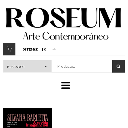
0 ITEM(S)
$ 0
Producto..
Tu carrito está vacio.