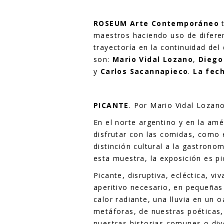
ROSEUM Arte Contemporáneo
t
maestros haciendo uso de difere
trayectoría en la continuidad del
son:
Mario Vidal Lozano
,
Diego
y
Carlos Sacannapieco
.
La fech
PICANTE
. Por Mario Vidal Lozano
En el norte argentino y en la am
disfrutar con las comidas, como e
distinción cultural a la gastronom
esta muestra, la exposición es pi
Picante, disruptiva, ecléctica, v
aperitivo necesario, en pequeñas 
calor radiante, una lluvia en un 
metáforas, de nuestras poéticas, 
nuestras historias comunes o div