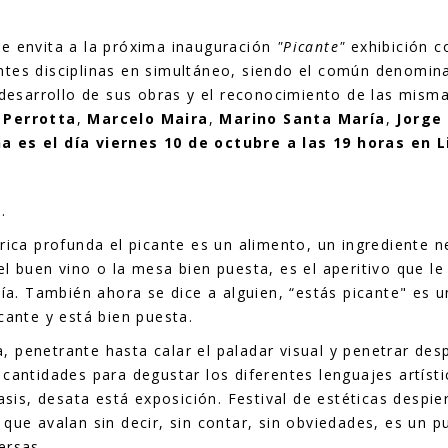
e envita a la próxima inauguración
"Picante"
exhibición c
ntes disciplinas en simultáneo, siendo el común denomin
 desarrollo de sus obras y el reconocimiento de las mismas
 Perrotta
,
Marcelo Maira
,
Marino Santa María
,
Jorge
a es el día viernes 10 de octubre a las 19 horas en L
.
érica profunda el picante es un alimento, un ingrediente 
l buen vino o la mesa bien puesta, es el aperitivo que le
ía.
También ahora se dice a alguien, “estás picante" es 
cante y está bien puesta.
iva, penetrante hasta calar el paladar visual y penetrar de
cantidades para degustar los diferentes lenguajes artíst
oasis, desata está exposición. Festival de estéticas despi
que avalan sin decir, sin contar, sin obviedades, es un 
ersas.