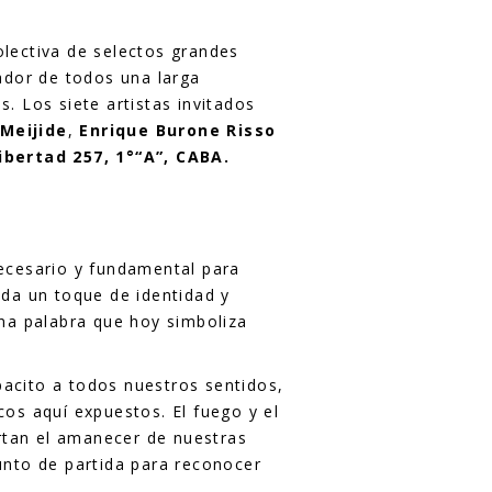
olectiva de selectos grandes
ador de todos una larga
. Los siete artistas invitados
 Meijide
,
Enrique Burone Risso
ibertad 257, 1°“A”, CABA.
necesario y fundamental para
 da un toque de identidad y
una palabra que hoy simboliza
spacito a todos nuestros sentidos,
icos aquí expuestos.
El fuego y el
ertan el amanecer de nuestras
punto de partida para reconocer