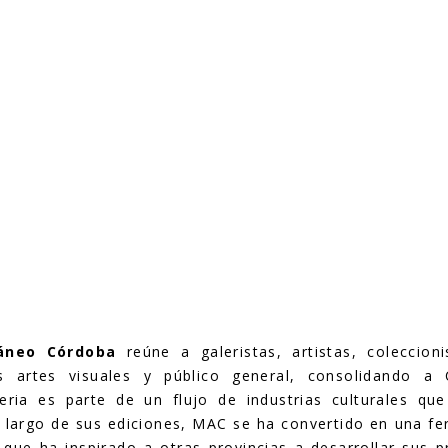
áneo Córdoba
reúne a galeristas, artistas, coleccioni
s artes visuales y público general, consolidando 
Feria es parte de un flujo de industrias culturales que
largo de sus ediciones, MAC se ha convertido en una fe
 que ha inspirado a otras provincias a desarrollar sus 