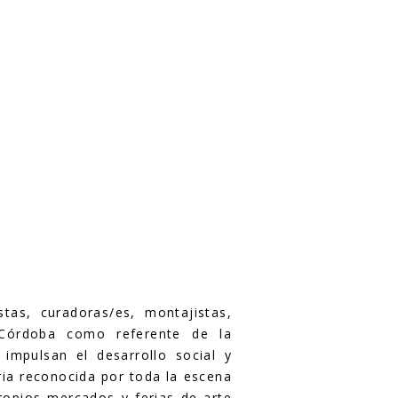
stas, curadoras/es, montajistas,
a Córdoba como referente de la
 impulsan el desarrollo social y
ria reconocida por toda la escena
propios mercados y ferias de arte