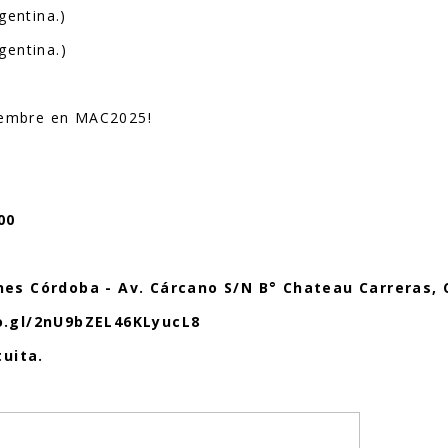
gentina.)
gentina.)
ciembre en MAC2025!
00
es Córdoba - Av. Cárcano S/N B° Chateau Carreras, 
o.gl/2nU9bZEL46KLyucL8
tuita.