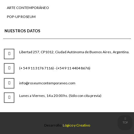
ARTE CONTEMPORÁNEO
POP-UP ROSEUM
NUESTROS DATOS
Libertad 257, CP1012, Ciudad Autónoma de Buenos Aires, Argentina.
(+ 54 9 11 3176 7116) - (+54 9 11 4404 8676)
info@roseumcontemporaneo.com
Lunes a Viernes, 14 a 20:00 hs. (Sólo con cita previa)
TOP
Desarrollo:
Lógico y Creativo